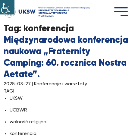
Przejdź
do
treści
Tag:
konferencja
Międzynarodowa konferencja
naukowa „Fraternity
Camping: 60. rocznica Nostra
Aetate”.
2025-03-27
| Konferencje i warsztaty
TAGI
UKSW
UCBWR
wolność religijna
konferencja