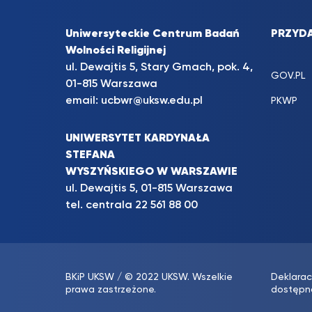
Uniwersyteckie Centrum Badań
PRZYDA
Wolności Religijnej
ul. Dewajtis 5, Stary Gmach, pok. 4,
GOV.PL
01-815 Warszawa
email:
ucbwr@uksw.edu.pl
PKWP
UNIWERSYTET KARDYNAŁA
STEFANA
WYSZYŃSKIEGO W WARSZAWIE
ul. Dewajtis 5, 01-815 Warszawa
tel. centrala
22 561 88 00
BKiP UKSW
/ © 2022 UKSW. Wszelkie
Deklarac
prawa zastrzeżone.
dostępn