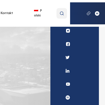
Wpisz
P
Kontakt
olski
wyszukiwaną
frazę
Profil
UKSW
Instagram
Profil
wydziału
medycznego
Profil
UKSW
UKSW
Facebook
Twitter
Profil
UKSW
Linkedin
UKSW
YouTube
UKSW
Spotify