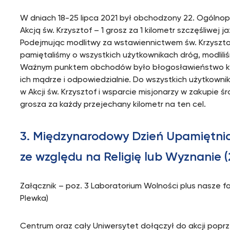
W dniach 18-25 lipca 2021 był obchodzony 22. Ogólnopo
Akcją św. Krzysztof – 1 grosz za 1 kilometr szczęśliwej j
Podejmując modlitwy za wstawiennictwem św. Krzyszto
pamiętaliśmy o wszystkich użytkownikach dróg, modlili
Ważnym punktem obchodów było błogosławieństwo kie
ich mądrze i odpowiedzialnie. Do wszystkich użytkowni
w Akcji św. Krzysztof i wsparcie misjonarzy w zakupie 
grosza za każdy przejechany kilometr na ten cel.
3. Międzynarodowy Dzień Upamiętni
ze względu na Religię lub Wyznanie (
Załącznik – poz. 3 Laboratorium Wolności plus nasze fo
Plewka)
Centrum oraz cały Uniwersytet dołączył do akcji popr