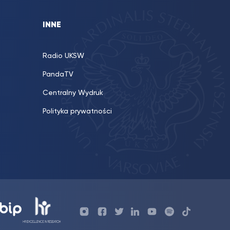
INNE
Radio UKSW
PandaTV
Centralny Wydruk
Polityka prywatności
Profil
Profil
Profil
Profil
UKSW
Profil
UKSW
UKSW
UKSW
UKSW
UKSW
YouTube
UKSW
TikTok
Instagram
Facebook
Twitter
Linkedin
YouTube