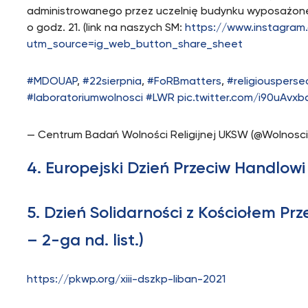
administrowanego przez uczelnię budynku wyposażoneg
o godz. 21. (link na naszych SM:
https://www.instagra
utm_source=ig_web_button_share_sheet
#MDOUAP
,
#22sierpnia
,
#FoRBmatters
,
#religiousperse
#laboratoriumwolnosci
#LWR
pic.twitter.com/i90uAvxb
— Centrum Badań Wolności Religijnej UKSW (@Wolnosc
4. Europejski Dzień Przeciw Handlowi
5. Dzień Solidarności z Kościołem Pr
– 2-ga nd. list.)
https://pkwp.org/xiii-dszkp-liban-2021