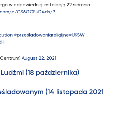
o w odpowiednią instalację 22 sierpnia
m.com/p/CS6GCFuD4ds/?
cution
#prześladowaniareligijne
#UKSW
dH
iCentrum)
August 22, 2021
 Ludźmi (18 października)
ześladowanym (14 listopada 2021