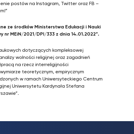
enie postów na Instagram, Twitter oraz FB –
em!”
e ze środków Ministerstwa Edukacji i Nauki
 nr MEiN/2021/DPI/333 z dnia 14.01.2022”.
naukowych dotyczących kompleksowej
 analizy wolności religijnej oraz zagadnień
racą na rzecz interreligijności
 w wymiarze teoretycznym, empirycznym
adzonych w ramach Uniwersyteckiego Centrum
gijnej Uniwersytetu Kardynała Stefana
szawie”.