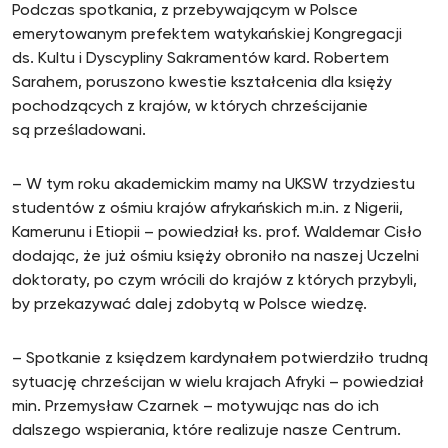
Podczas spotkania, z przebywającym w Polsce
emerytowanym prefektem watykańskiej Kongregacji
ds. Kultu i Dyscypliny Sakramentów kard. Robertem
Sarahem, poruszono kwestie kształcenia dla księży
pochodzących z krajów, w których chrześcijanie
są prześladowani.
– W tym roku akademickim mamy na UKSW trzydziestu
studentów z ośmiu krajów afrykańskich m.in. z Nigerii,
Kamerunu i Etiopii – powiedział ks. prof. Waldemar Cisło
dodając, że już ośmiu księży obroniło na naszej Uczelni
doktoraty, po czym wrócili do krajów z których przybyli,
by przekazywać dalej zdobytą w Polsce wiedzę.
– Spotkanie z księdzem kardynałem potwierdziło trudną
sytuację chrześcijan w wielu krajach Afryki – powiedział
min. Przemysław Czarnek – motywując nas do ich
dalszego wspierania, które realizuje nasze Centrum.