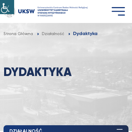
Przejdź
do
treści
Dydaktyka
Strona Główna
Działalność
DYDAKTYKA
DZIAŁALNOŚĆ