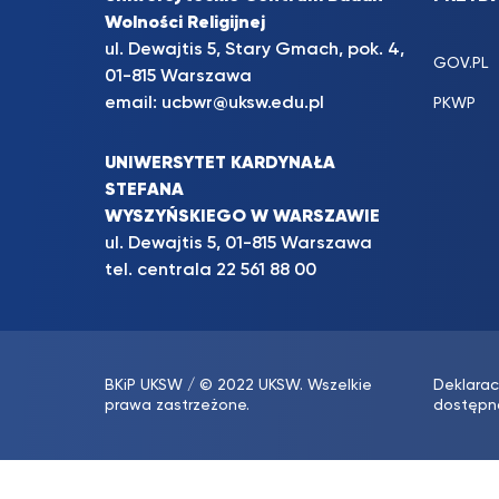
Wolności Religijnej
ul. Dewajtis 5, Stary Gmach, pok. 4,
GOV.PL
01-815 Warszawa
email:
ucbwr@uksw.edu.pl
PKWP
UNIWERSYTET KARDYNAŁA
STEFANA
WYSZYŃSKIEGO W WARSZAWIE
ul. Dewajtis 5, 01-815 Warszawa
tel. centrala
22 561 88 00
BKiP UKSW
/ © 2022 UKSW. Wszelkie
Deklarac
prawa zastrzeżone.
dostępn