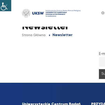
Przejdź
do
O
treści
Newsletter
Newsletter
Strona Główna
E-m
Uniwersyteckie Centrum Badań
PRZYDA