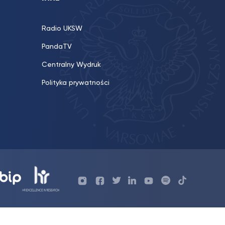
Radio UKSW
PandaTV
Centralny Wydruk
Polityka prywatności
Profil
Profil
Profil
Profil
UKSW
Profil
UKSW
UKSW
UKSW
UKSW
UKSW
YouTube
UKSW
TikTok
Instagram
Facebook
Twitter
Linkedin
YouTube