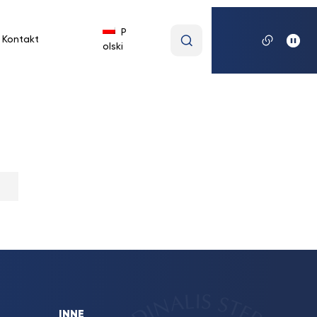
Wpisz
P
Kontakt
olski
wyszukiwaną
frazę
INNE