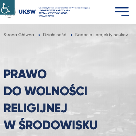
Przejdź
do
treści
Strona Główna
Działalność
Badania i projekty naukowe
PRAWO
DO WOLNOŚCI
RELIGIJNEJ
W ŚRODOWISKU