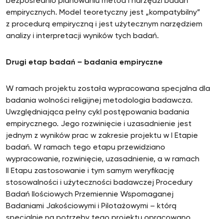
bezpośrednio planowaniu metod i narzędzi badań
empirycznych. Model teoretyczny jest „kompatybilny”
z procedurą empiryczną i jest użytecznym narzędziem
analizy i interpretacji wyników tych badań.
Drugi etap badań – badania empiryczne
W ramach projektu została wypracowana specjalna dla
badania wolności religijnej metodologia badawcza.
Uwzględniająca pełny cykl postępowania badania
empirycznego. Jego rozwinięcie i uzasadnienie jest
jednym z wyników prac w zakresie projektu w I Etapie
badań. W ramach tego etapu przewidziano
wypracowanie, rozwinięcie, uzasadnienie, a w ramach
II Etapu zastosowanie i tym samym weryfikację
stosowalności i użyteczności badawczej Procedury
Badań Ilościowych Przemiennie Wspomaganej
Badaniami Jakościowymi i Pilotażowymi – którą
specjalnie na potrzeby tego projektu opracowano,