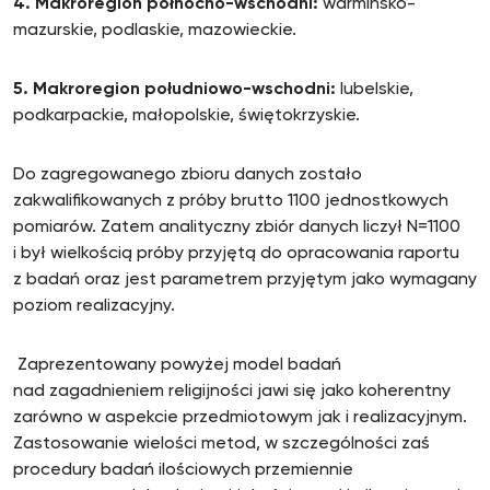
4.
Makroregion północno-wschodni:
warmińsko-
mazurskie, podlaskie, mazowieckie.
5.
Makroregion południowo-wschodni:
lubelskie,
podkarpackie, małopolskie, świętokrzyskie.
Do zagregowanego zbioru danych zostało
zakwalifikowanych z próby brutto 1100 jednostkowych
pomiarów. Zatem analityczny zbiór danych liczył N=1100
i był wielkością próby przyjętą do opracowania raportu
z badań oraz jest parametrem przyjętym jako wymagany
poziom realizacyjny.
Zaprezentowany powyżej model badań
nad zagadnieniem religijności jawi się jako koherentny
zarówno w aspekcie przedmiotowym jak i realizacyjnym.
Zastosowanie wielości metod, w szczególności zaś
procedury badań ilościowych przemiennie