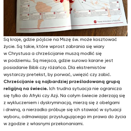
Są kraje, gdzie pójście na Mszę św. może kosztować
życie. Są takie, które wprost zabrania się wiary
w Chrystusa a chrześcijanie muszą modlić się
w podziemiu. Są miejsca, gdzie surowo karane jest
posiadanie Biblii czy różańca. Dla ekstremistów
wystarczy pretekst, by porwać, uwięzić czy zabić.
Chrześcijanie są najbardziej prześladowaną grupą
religijną na świecie.
Ich trudna sytuacja nie ogranicza
się tylko do Afryki czy Azji. Na całym świecie zderzają się
z wykluczeniem i dyskryminacją, mierzą się z obelgami
i drwiną, a nierzadko próbuje się ich stawiać w sytuacji
wyboru, odmawiając przysługującego im prawa do życia
w zgodzie z własnymi przekonaniami.