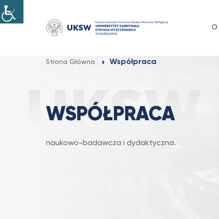
Przejdź
do
O
treści
Współpraca
Strona Główna
WSPÓŁPRACA
naukowo-badawcza i dydaktyczna.