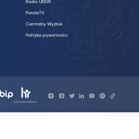
Radio UKSW
PandaTV
Centralny Wydruk
Polityka prywatności
Profil
Profil
Profil
Profil
UKSW
Profil
UKSW
UKSW
UKSW
UKSW
UKSW
YouTube
UKSW
TikTok
Instagram
Facebook
Twitter
Linkedin
YouTube