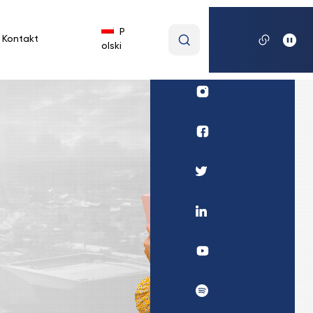
Wpisz
P
Kontakt
olski
wyszukiwaną
frazę
Profil
UKSW
Instagram
Profil
wydziału
medycznego
Profil
UKSW
UKSW
Facebook
Twitter
Profil
UKSW
Linkedin
UKSW
YouTube
UKSW
Spotify