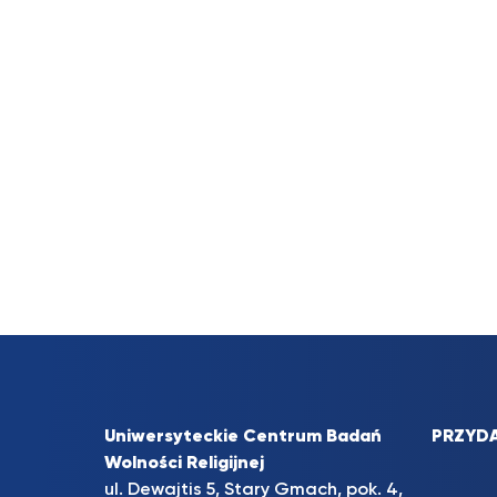
Uniwersyteckie Centrum Badań
PRZYDA
Wolności Religijnej
ul. Dewajtis 5, Stary Gmach, pok. 4,