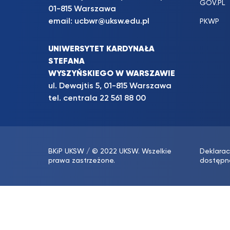
GOV.PL
01-815 Warszawa
email:
ucbwr@uksw.edu.pl
PKWP
UNIWERSYTET KARDYNAŁA
STEFANA
WYSZYŃSKIEGO W WARSZAWIE
ul. Dewajtis 5, 01-815 Warszawa
tel. centrala
22 561 88 00
BKiP UKSW
/ © 2022 UKSW. Wszelkie
Deklarac
prawa zastrzeżone.
dostępn