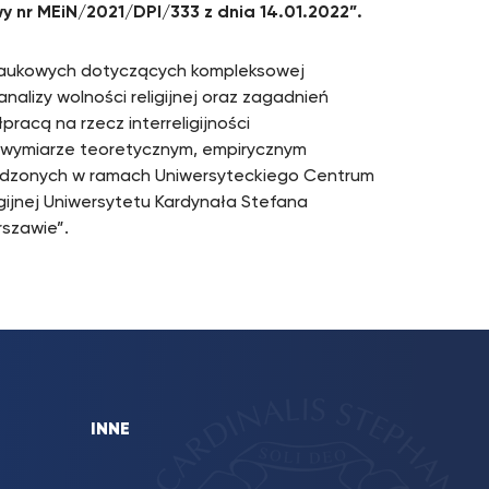
 nr MEiN/2021/DPI/333 z dnia 14.01.2022”.
naukowych dotyczących kompleksowej
 analizy wolności religijnej oraz zagadnień
racą na rzecz interreligijności
 w wymiarze teoretycznym, empirycznym
adzonych w ramach Uniwersyteckiego Centrum
gijnej Uniwersytetu Kardynała Stefana
szawie”.
INNE