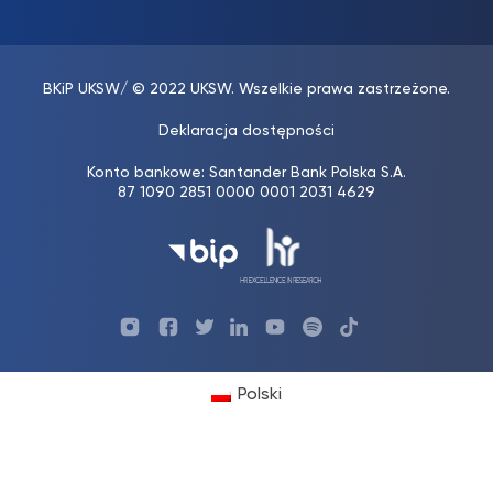
BKiP UKSW
/ © 2022 UKSW. Wszelkie prawa zastrzeżone.
Deklaracja dostępności
Konto bankowe: Santander Bank Polska S.A.
87 1090 2851 0000 0001 2031 4629
Profil
Profil
Profil
Profil
UKSW
Profil
UKSW
UKSW
UKSW
UKSW
UKSW
YouTube
UKSW
TikTok
Instagram
Facebook
Twitter
Linkedin
YouTube
Polski