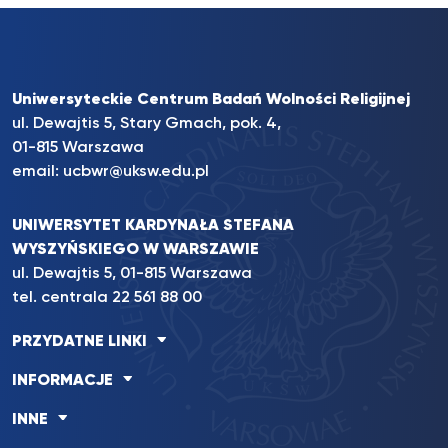
Uniwersyteckie Centrum Badań Wolności Religijnej
ul. Dewajtis 5, Stary Gmach, pok. 4,
01-815 Warszawa
email:
ucbwr@uksw.edu.pl
UNIWERSYTET KARDYNAŁA STEFANA
WYSZYŃSKIEGO W WARSZAWIE
ul. Dewajtis 5, 01-815 Warszawa
tel. centrala
22 561 88 00
PRZYDATNE LINKI
INFORMACJE
INNE