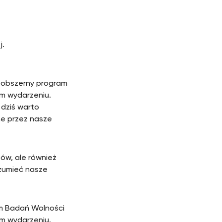
j.
a obszerny program
ym wydarzeniu.
 dziś warto
e przez nasze
tów, ale również
zumieć nasze
um Badań Wolności
ym wydarzeniu.