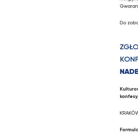
Gwarant
Do zoba
ZGŁO
KONF
NADE
Kulturo
konfesy
KRAKÓW 
Formula