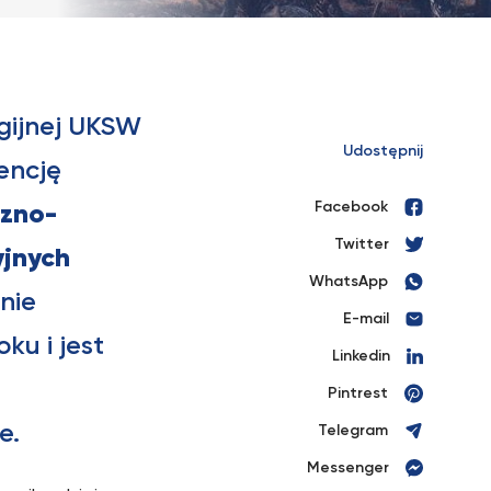
gijnej UKSW
Udostępnij
encję
Facebook
czno-
Twitter
yjnych
WhatsApp
nie
E-mail
ku i jest
Linkedin
Pintrest
e.
Telegram
Messenger