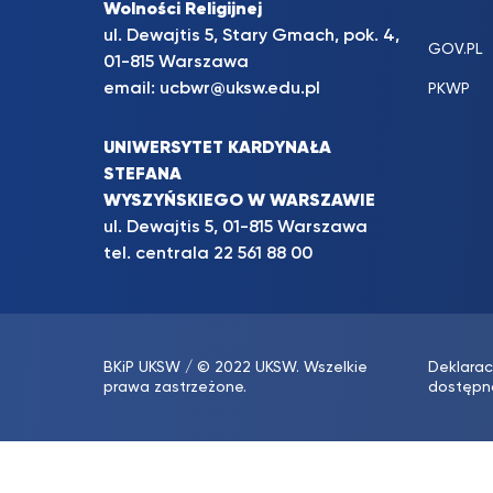
Wolności Religijnej
ul. Dewajtis 5, Stary Gmach, pok. 4,
GOV.PL
01-815 Warszawa
email:
ucbwr@uksw.edu.pl
PKWP
UNIWERSYTET KARDYNAŁA
STEFANA
WYSZYŃSKIEGO W WARSZAWIE
ul. Dewajtis 5, 01-815 Warszawa
tel. centrala
22 561 88 00
BKiP UKSW
/ © 2022 UKSW. Wszelkie
Deklarac
prawa zastrzeżone.
dostępn