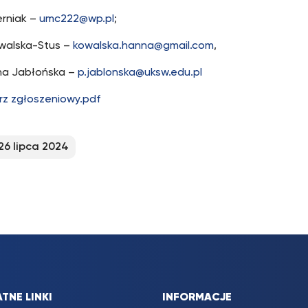
erniak –
umc222@wp.pl
;
owalska-Stus –
kowalska.hanna@gmail.com
,
ina Jabłońska –
p.jablonska@uksw.edu.pl
rz zgłoszeniowy.pdf
26 lipca 2024
TNE LINKI
INFORMACJE