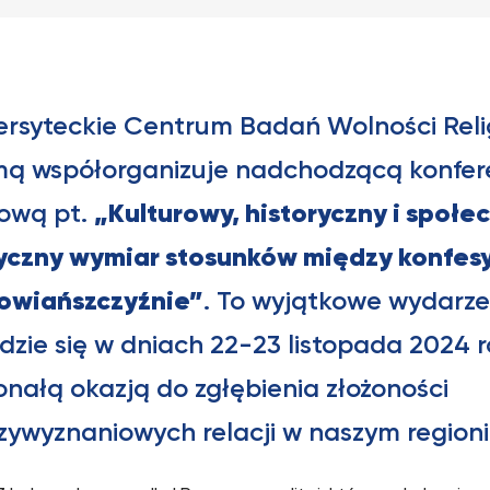
ersyteckie Centrum Badań Wolności Reli
mą współorganizuje nadchodzącą konfer
ową pt.
„Kulturowy, historyczny i społe
tyczny wymiar stosunków między konfes
łowiańszczyźnie”
. To wyjątkowe wydarze
zie się w dniach 22-23 listopada 2024 ro
nałą okazją do zgłębienia złożoności
ywyznaniowych relacji w naszym regioni