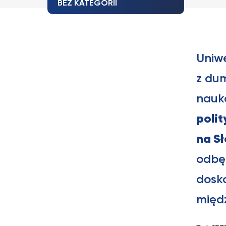
BEZ KATEGORII
Uniw
z du
nauk
poli
na S
odbęd
dosko
międz