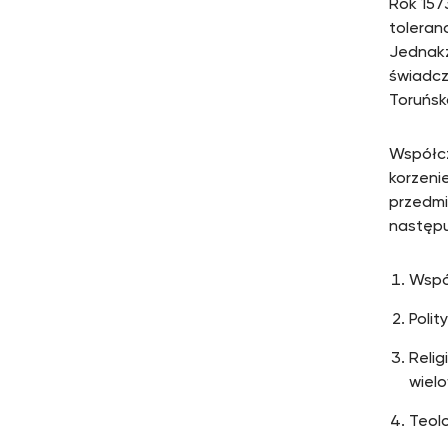
Rok 157
toleran
Jednakż
świadczą
Toruńska
Współcz
korzeni
przedmi
następ
Współ
Polit
Reli
wiel
Teolo