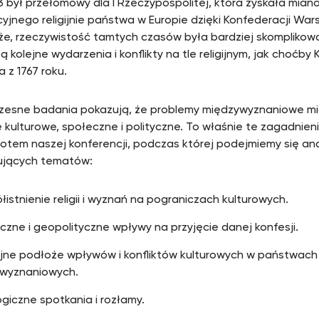
3 był przełomowy dla I Rzeczypospolitej, która zyskała miano
cyjnego religijnie państwa w Europie dzięki Konfederacji War
e, rzeczywistość tamtych czasów była bardziej skomplikow
 kolejne wydarzenia i konflikty na tle religijnym, jak choćby
 z 1767 roku.
esne badania pokazują, że problemy międzywyznaniowe mi
e kulturowe, społeczne i polityczne. To właśnie te zagadnie
otem naszej konferencji, podczas której podejmiemy się ana
ujących tematów:
istnienie religii i wyznań na pograniczach kulturowych.
yczne i geopolityczne wpływy na przyjęcie danej konfesji.
gijne podłoże wpływów i konfliktów kulturowych w państwach
owyznaniowych.
giczne spotkania i rozłamy.