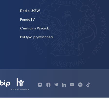
Radio UKSW
PandaTV
Centralny Wydruk
Polityka prywatności
Profil
Profil
Profil
Profil
UKSW
Profil
UKSW
UKSW
UKSW
UKSW
UKSW
YouTube
UKSW
TikTok
Instagram
Facebook
Twitter
Linkedin
YouTube