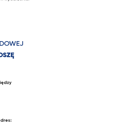
ODOWEJ
OSZĘ
między
adres: