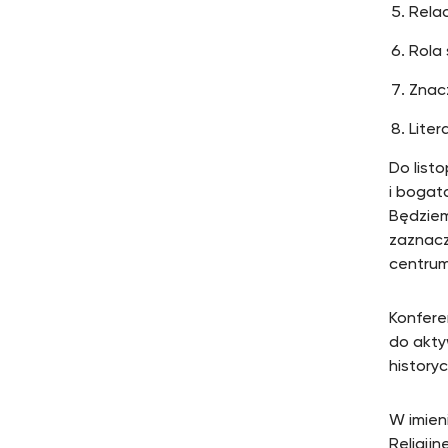
Rela
Rola 
Znacz
Liter
Do list
i bogat
Będziem
zaznacz
centr
Konfere
do akty
history
W imien
Religij