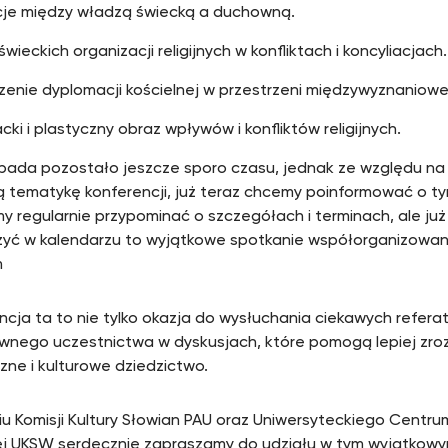
cje między władzą świecką a duchowną.
świeckich organizacji religijnych w konfliktach i koncyliacjach.
enie dyplomacji kościelnej w przestrzeni międzywyznaniowe
acki i plastyczny obraz wpływów i konfliktów religijnych.
opada pozostało jeszcze sporo czasu, jednak ze względu n
ą tematykę konferencji, już teraz chcemy poinformować o t
y regularnie przypominać o szczegółach i terminach, ale już
yć w kalendarzu to wyjątkowe spotkanie współorganizowan
um
ncja ta to nie tylko okazja do wysłuchania ciekawych refera
wnego uczestnictwa w dyskusjach, które pomogą lepiej zro
czne i kulturowe dziedzictwo.
iu Komisji Kultury Słowian PAU oraz Uniwersyteckiego Centr
nej UKSW serdecznie zapraszamy do udziału w tym wyjątkow