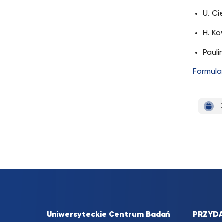
U. Ci
H. K
Paul
Formula
Uniwersyteckie Centrum Badań
PRZYDA