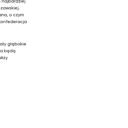
 najbardziej
szawskiej.
ana, o czym
 Konfederacja
ały głębokie
nia będą
lizy