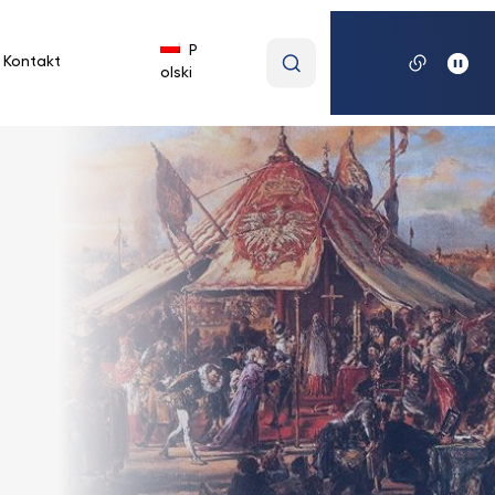
Wpisz
P
Kontakt
olski
wyszukiwaną
frazę