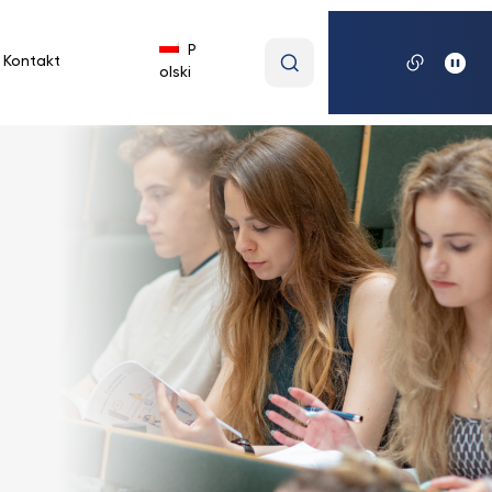
Wpisz
P
Kontakt
olski
wyszukiwaną
frazę