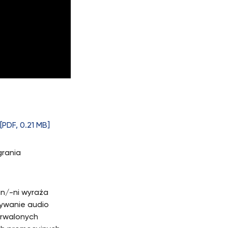
[PDF, 0.21 MB]
grania
n/-ni wyraża
ywanie audio
utrwalonych