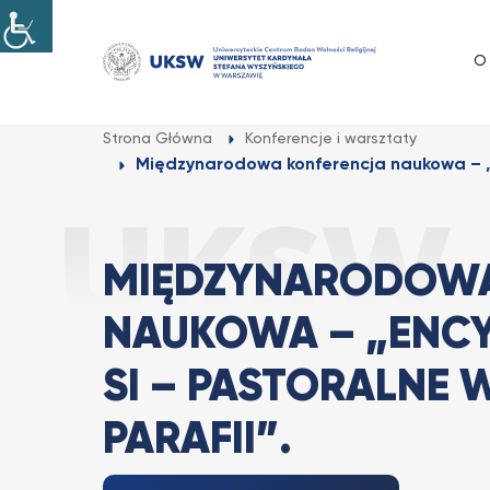
Przejdź
do
O
treści
Strona Główna
Konferencje i warsztaty
Międzynarodowa konferencja naukowa – „E
MIĘDZYNARODOWA
NAUKOWA – „ENCY
SI – PASTORALNE
PARAFII”.