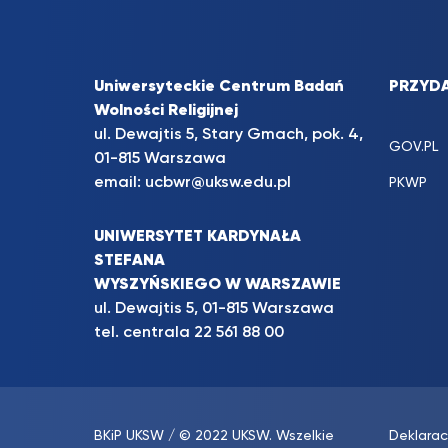
Uniwersyteckie Centrum Badań
PRZYDA
Wolności Religijnej
ul. Dewajtis 5, Stary Gmach, pok. 4,
GOV.PL
01-815 Warszawa
email:
ucbwr@uksw.edu.pl
PKWP
UNIWERSYTET KARDYNAŁA
STEFANA
WYSZYŃSKIEGO W WARSZAWIE
ul. Dewajtis 5, 01-815 Warszawa
tel. centrala
22 561 88 00
BKiP UKSW
/ © 2022 UKSW. Wszelkie
Deklarac