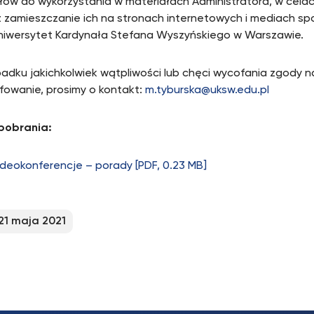
łów do wykorzystania w materiałach Administratora, w cela
 zamieszczanie ich na stronach internetowych i mediach s
niwersytet Kardynała Stefana Wyszyńskiego w Warszawie.
adku jakichkolwiek wątpliwości lub chęci wycofania zgody na
fowanie, prosimy o kontakt:
m.tyburska@uksw.edu.pl
 pobrania:
deokonferencje – porady [PDF, 0.23 MB]
21 maja 2021