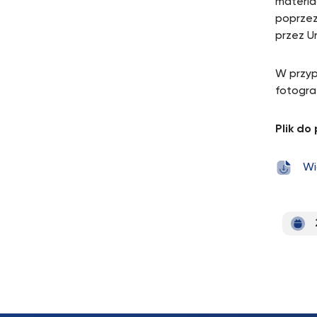
materia
poprzez
przez U
W przyp
fotogra
Plik do
Wi