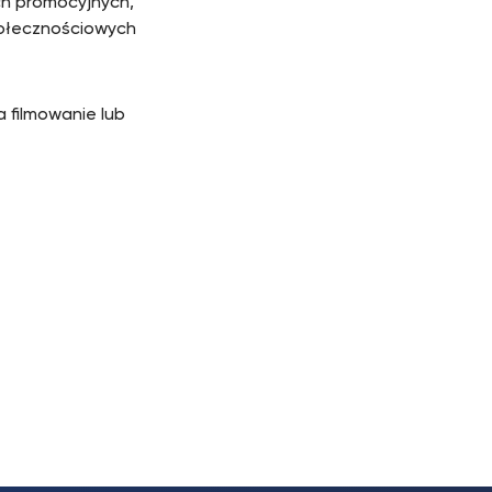
ch promocyjnych,
połecznościowych
 filmowanie lub