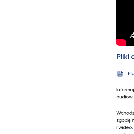
Pliki
Pl
Informu
audiowi
Wchodzą
zgodę n
i wideo