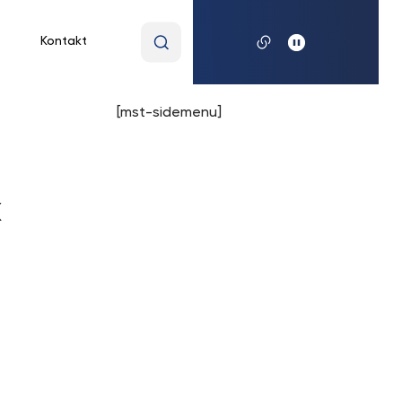
Wpisz
Kontakt
wyszukiwaną
frazę
[mst-sidemenu]
k