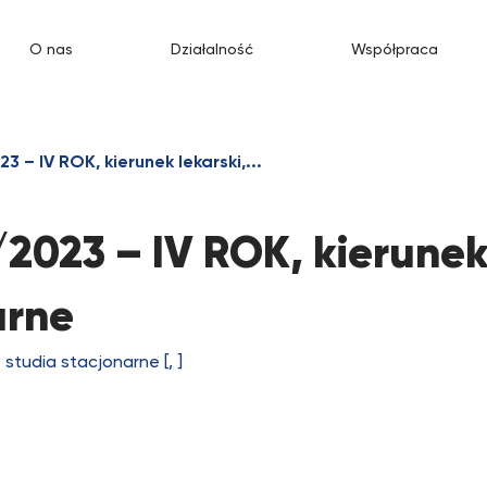
O nas
Działalność
Współpraca
 IV ROK, kierunek lekarski,...
023 – IV ROK, kierune
arne
studia stacjonarne [, ]