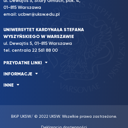
ul. Dewajtis 5, Stary Gmach, pok. 4,
01-815 Warszawa
email:
ucbwr@uksw.edu.pl
UNIWERSYTET KARDYNAŁA STEFANA
WYSZYŃSKIEGO W WARSZAWIE
ul. Dewajtis 5, 01-815 Warszawa
tel. centrala
22 561 88 00
PRZYDATNE LINKI
INFORMACJE
INNE
BKiP UKSW
/ © 2022 UKSW. Wszelkie prawa zastrzeżone.
Deklaracja dostępności