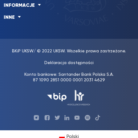
INFORMACJE
INNE
BKiP UKSW
/ © 2022 UKSW. Wszelkie prawa zastrzeżone.
Deklaracja dostępności
Konto bankowe: Santander Bank Polska S.A.
87 1090 2851 0000 0001 2031 4629
Profil
Profil
Profil
Profil
UKSW
Profil
UKSW
UKSW
UKSW
UKSW
UKSW
YouTube
UKSW
TikTok
Instagram
Facebook
Twitter
Linkedin
YouTube
Polski